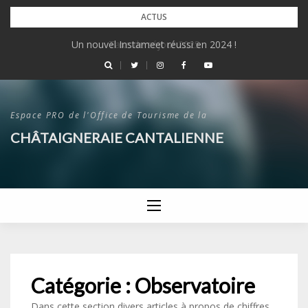
Skip
ACTUS
to
Un nouvel Instameet réussi en 2024 !
Taxe de séjour 2025
content
Espace PRO de l'Office de Tourisme de la
CHÂTAIGNERAIE CANTALIENNE
Catégorie :
Observatoire
Dans cette section divers articles à propos de chiffres