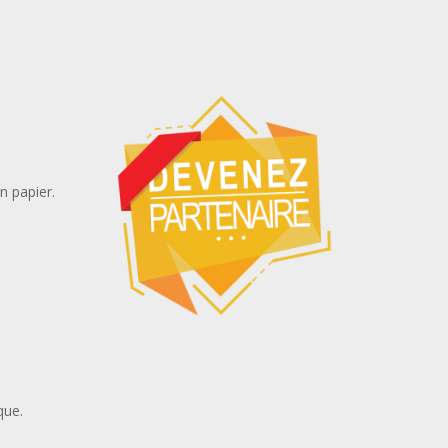
n papier.
que.