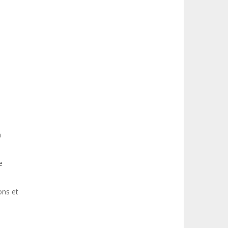
n
e
ons et