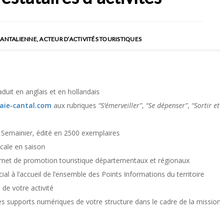
ANTALIENNE, ACTEUR D’ACTIVITÉS TOURISTIQUES
aduit en anglais et en hollandais
aie-cantal.com
aux rubriques
“S’émerveiller”
,
“Se dépenser”
,
“Sortir et
e Semainier
, édité en 2500 exemplaires
ocale en saison
ernet de promotion touristique départementaux et régionaux
al à l’accueil de l’ensemble des Points Informations
du territoire
e votre activité
supports numériques de votre structure dans le cadre de la
missio