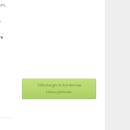
urs,
n
re
Télécharger le bordereau
Hébergements