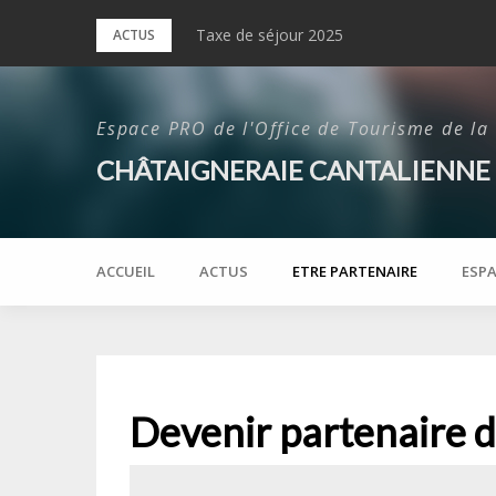
Skip
Taxe de séjour 2025
Un nouvel Instameet réussi en 2024 !
ACTUS
to
content
Espace PRO de l'Office de Tourisme de la
CHÂTAIGNERAIE CANTALIENNE
ACCUEIL
ACTUS
ETRE PARTENAIRE
ESPA
Devenir partenaire d