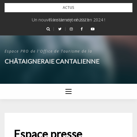
Skip
ACTUS
to
Un nouvel Instameet réussi en 2024 !
Taxe de séjour 2025
content
Espace PRO de l'Office de Tourisme de la
CHÂTAIGNERAIE CANTALIENNE
Espace presse