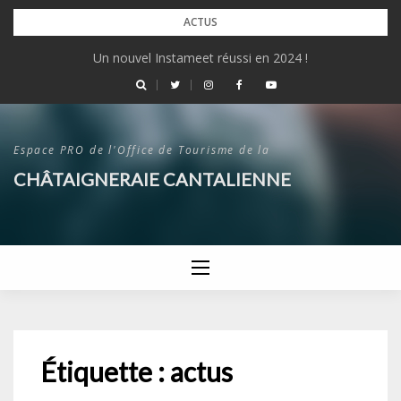
Skip
ACTUS
to
Un nouvel Instameet réussi en 2024 !
content
Espace PRO de l'Office de Tourisme de la
CHÂTAIGNERAIE CANTALIENNE
Étiquette :
actus