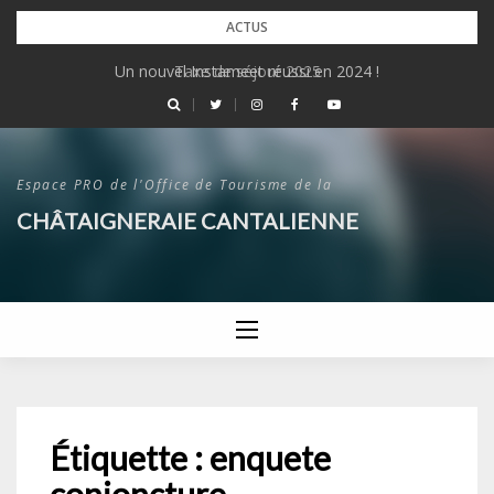
Skip
ACTUS
to
Un nouvel Instameet réussi en 2024 !
Taxe de séjour 2025
content
Espace PRO de l'Office de Tourisme de la
CHÂTAIGNERAIE CANTALIENNE
Étiquette :
enquete