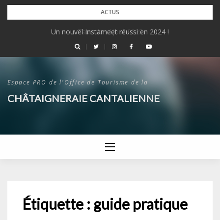
Skip
ACTUS
to
Un nouvel Instameet réussi en 2024 !
Taxe de séjour 2025
content
Espace PRO de l'Office de Tourisme de la
CHÂTAIGNERAIE CANTALIENNE
Étiquette :
guide pratique