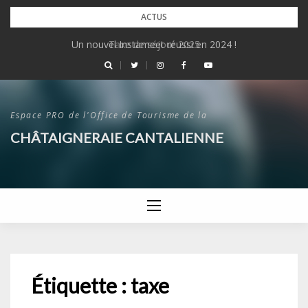
Skip
ACTUS
to
Un nouvel Instameet réussi en 2024 !
Taxe de séjour 2025
content
Espace PRO de l'Office de Tourisme de la
CHÂTAIGNERAIE CANTALIENNE
Étiquette :
taxe