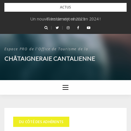
Skip
ACTUS
to
Un nouvel Instameet réussi en 2024 !
Taxe de séjour 2025
content
Espace PRO de l'Office de Tourisme de la
CHÂTAIGNERAIE CANTALIENNE
DU CÔTÉ DES ADHÉRENTS