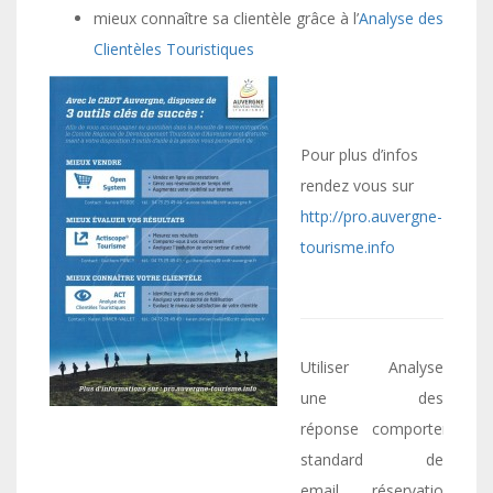
mieux connaître sa clientèle grâce à l’
Analyse des
Clientèles Touristiques
Pour plus d’infos
rendez vous sur
http://pro.auvergne-
tourisme.info
Navigation
Utiliser
Analyse
de
une
des
réponse
comportements
l’article
standard
de
email
réservations