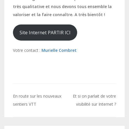
très qualitative et nous devons tous ensemble la
valoriser et la faire connaître. A très bientôt !
Site Internet PARTIR ICI
Votre contact :
Murielle Combret
Navigation
En route sur les nouveaux
Et si on parlait de votre
de
sentiers VTT
visibilité sur Internet ?
l’article