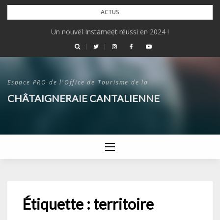
Skip
ACTUS
to
Un nouvel Instameet réussi en 2024 !
content
Espace PRO de l'Office de Tourisme de la
CHÂTAIGNERAIE CANTALIENNE
Étiquette :
territoire