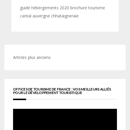
guide hébergements 2020 brochure tourisme
cantal auvergne chhataigneraie
Navigation
Articles plus anciens
des
articles
OFFICES DE TOURISME DE FRANCE : VOS MEILLEURS ALLIÉS
POUR LE DÉVELOPPEMENT TOURISTIQUE