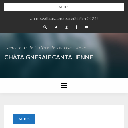
Skip
ACTUS
to
Un nouvel Instameet réussi en 2024 !
Taxe de séjour 2025
content
Espace PRO de l'Office de Tourisme de la
CHÂTAIGNERAIE CANTALIENNE
ACTUS