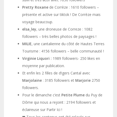
Pretty Roxane
de Corrèze : 1610 followers –
présente et active sur tiktok ! De Corrèze mais
voyage beaucoup.
elsa_ley
, une droneuse de Correze : 1082
followers – très belles photos de paysages !
MILIE
, une cantalienne du côté de Hautes Terres
Tourisme : 4156 followers – belle communauté !
Virginie Liquori :
1989 followers- 250 likes en
moyenne par publication.
Et enfin les 2 filles de d’igers Cantal avec
Marjolaine
: 3185 followers et
Marjorie
2750
followers.
Pour le dimanche c’est
Petite Plume
du Puy de
Dôme qui nous a rejoint : 2194 followers et
éclaireuse sur Partir Ici !
❤ Tous les contenus ont été relayés sur