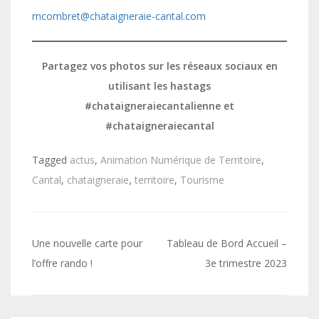
mcombret@chataigneraie-cantal.com
Partagez vos photos sur les réseaux sociaux en
utilisant les hastags
#chataigneraiecantalienne et
#chataigneraiecantal
Tagged
actus
,
Animation Numérique de Territoire
,
Cantal
,
chataigneraie
,
territoire
,
Tourisme
Navigation
Une nouvelle carte pour
Tableau de Bord Accueil –
de
l’offre rando !
3e trimestre 2023
l’article